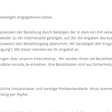
jeweiligen eingegebenen Daten.
Absenden der Bestellung durch Betätigen der in dem von ihm ver
 wieder zu der Internetseite gelangen, auf der die Angaben des K
tbrowsers den Bestellvorgang abbrechen. Wir bestätigen den Einga
tigung“). Mit dieser nehmen wir Ihr Angebot an.
lungen über unseren Internetshop : Wir senden Ihnen die Bestelld
ckbite-records.de einsehen. Ihre Bestelldaten sind aus Sicherhei
etzliche Umsatzsteuer und sonstige Preisbestandteile. Hinzu komm
hlung per PayPal .