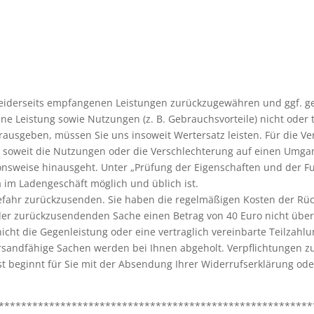
beiderseits empfangenen Leistungen zurückzugewähren und ggf. ge
 Leistung sowie Nutzungen (z. B. Gebrauchsvorteile) nicht oder t
usgeben, müssen Sie uns insoweit Wertersatz leisten. Für die Ve
 soweit die Nutzungen oder die Verschlechterung auf einen Umgan
onsweise hinausgeht. Unter „Prüfung der Eigenschaften und der F
 im Ladengeschäft möglich und üblich ist.
efahr zurückzusenden. Sie haben die regelmäßigen Kosten der Rüc
 der zurückzusendenden Sache einen Betrag von 40 Euro nicht über
cht die Gegenleistung oder eine vertraglich vereinbarte Teilzahlu
ersandfähige Sachen werden bei Ihnen abgeholt. Verpflichtungen 
ist beginnt für Sie mit der Absendung Ihrer Widerrufserklärung od
********************************************************